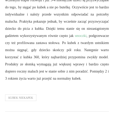
wczesnym etapie rozwoju i już 3-4 miesięczne dzieci są przyzwyczajane
do tego, by sięgać po kubek a nie po butelkę. Oczywiście jest to bardzo
indywidualne i należy przede wszystkim odpowiadać na potrzeby
malucha. Praktyka pokazuje jednak, by wcześnie zacząć przyzwyczajać
dziecko do picia z kubka. Dzięki temu stanie się on niezastąpionym
gadżetem wykorzystywanym równie często jak
smoczki
, podgrzewacze
czy też profilowana zastawa stołowa. Po kubek z twardym ustnikiem
można sięgnąć, gdy dziecko skończy pół roku. Następnie warto
korzystać z kubka 360, który najbardziej przypomina zwykły model.
Produkty ze słomką wymagają już większej wprawy i bardzo często
dopiero roczny maluch jest w stanie sobie z nim poradzić. Pomiędzy 2 i
3 rokiem życia warto już przejść na normalny kubek.
KUBEK NIEKAPEK