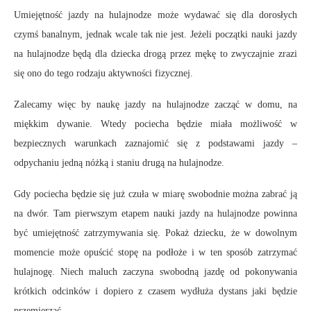
Umiejętność jazdy na hulajnodze może wydawać się dla dorosłych
czymś banalnym, jednak wcale tak nie jest. Jeżeli początki nauki jazdy
na hulajnodze będą dla dziecka drogą przez mękę to zwyczajnie zrazi
się ono do tego rodzaju aktywności fizycznej.
Zalecamy więc by naukę jazdy na hulajnodze zacząć w domu, na
miękkim dywanie. Wtedy pociecha będzie miała możliwość w
bezpiecznych warunkach zaznajomić się z podstawami jazdy –
odpychaniu jedną nóżką i staniu drugą na hulajnodze.
Gdy pociecha będzie się już czuła w miarę swobodnie można zabrać ją
na dwór. Tam pierwszym etapem nauki jazdy na hulajnodze powinna
być umiejętność zatrzymywania się. Pokaż dziecku, że w dowolnym
momencie może opuścić stopę na podłoże i w ten sposób zatrzymać
hulajnogę. Niech maluch zaczyna swobodną jazdę od pokonywania
krótkich odcinków i dopiero z czasem wydłuża dystans jaki będzie
przemierzać.