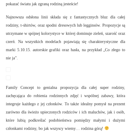
pokazać światu jak zgraną rodziną jesteście!
Najnowsza odsłona linii składa się z fantastycznych bluz dla całej
rodziny, t-shirtów, oraz spodni dresowych lub legginsów. Propozycje są
utrzymane w spójnej kolorystyce w której dominuje zieleń, szarość oraz
czerń. Na wszystkich modelach pojawiają się charakterystyczne dla
marki 5.10.15. autorskie grafiki oraz hasła, na przykład „Co złego to
nie ja”.
Family Concept to genialna propozycja dla całej super rodziny,
zachęcająca do robienia rodzinnych zdjęć i wspólnej zabawy, która
integruje każdego z jej członków. To także idealny pomysł na prezent
zarówno dla świeżo upieczonych rodziców i ich maluchów, jak i osób,
które lubią podkreślać podobieństwa pomiędzy małymi i dużymi
członkami rodziny, bo jak wszyscy wiemy… rodzina górą!