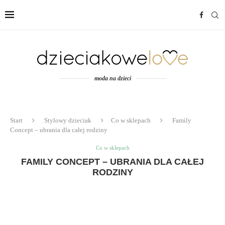
moda na dzieci
Start
Stylowy dzieciak
Co w sklepach
Family
Concept – ubrania dla całej rodziny
Co w sklepach
FAMILY CONCEPT – UBRANIA DLA CAŁEJ
RODZINY