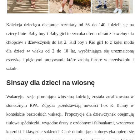
Kolekcja dziecięca obejmuje rozmiary od 56 do 140 i dzieli się na
cztery linie. Baby boy i Baby girl to szeroka oferta ubrań z bawełny dla
chłopców i dziewczynek do lat 2. Kid boy i Kid girl to z kolei moda
dla dzieci w wieku od 2 do 10 lat, wyróżniająca się urozmaiconą
estetyką i pięknymi motywami, które zrobią furorę w przedszkolu i
szkole.
Sinsay dla dzieci na wiosnę
Wakacyjna sesja promująca wiosenną kolekcję została zrealizowana w
słonecznym RPA. Zdjęcia przedstawiają nowości Fox & Bunny w
kontekście beztroskich wakacji. Propozycje dla dziewczynek obejmują
tiulowe spódniczki, wygodne dresy z ozdobnymi falbankami, wzorzyste
koszulki i klasyczne sukienki. Choć dominująca kolorystyka opiera się