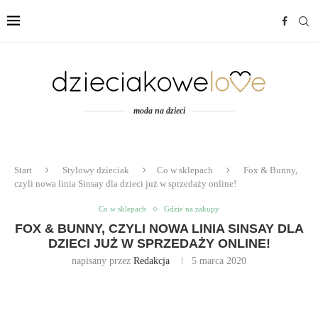
moda na dzieci
Start
Stylowy dzieciak
Co w sklepach
Fox & Bunny,
czyli nowa linia Sinsay dla dzieci już w sprzedaży online!
Co w sklepach
Gdzie na zakupy
FOX & BUNNY, CZYLI NOWA LINIA SINSAY DLA
DZIECI JUŻ W SPRZEDAŻY ONLINE!
napisany przez
Redakcja
5 marca 2020