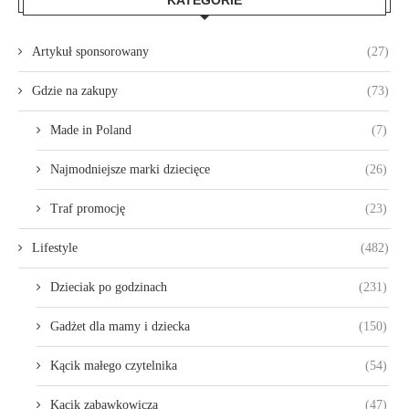
KATEGORIE
Artykuł sponsorowany
(27)
Gdzie na zakupy
(73)
Made in Poland
(7)
Najmodniejsze marki dziecięce
(26)
Traf promocję
(23)
Lifestyle
(482)
Dzieciak po godzinach
(231)
Gadżet dla mamy i dziecka
(150)
Kącik małego czytelnika
(54)
Kącik zabawkowicza
(47)