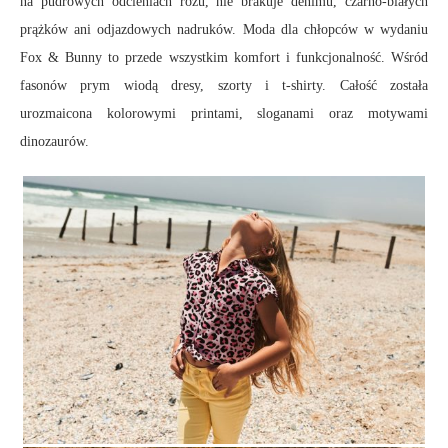
na pudrowych odcieniach różu, nie brakuje denimu, czarno-białych
prążków ani odjazdowych nadruków. Moda dla chłopców w wydaniu
Fox & Bunny to przede wszystkim komfort i funkcjonalność. Wśród
fasonów prym wiodą dresy, szorty i t-shirty. Całość została
urozmaicona kolorowymi printami, sloganami oraz motywami
dinozaurów.