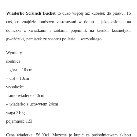
Wiaderko Scrunch Bucket
to dużo więcej niż kubełek do piasku. To
coś, co znajdzie mnóstwo zastosowań w domu – jako osłonka na
doniczki z kwiatkami i ziołami, pojemnik na kredki, kosmetyki,
gwożdziki, pamiątek ze spaceru po lesie… wszystkiego.
Wymiary:
średnica
– góra – 16 cm
– dół – 10cm
wysokość:
-samo wiaderko 13cm
– wiaderko z uchwytem 24cm
waga:210g
pojemność 1,5l
Cena wiaderka: 56,90zł. Możecie je kupić za pośrednictwem sklepu