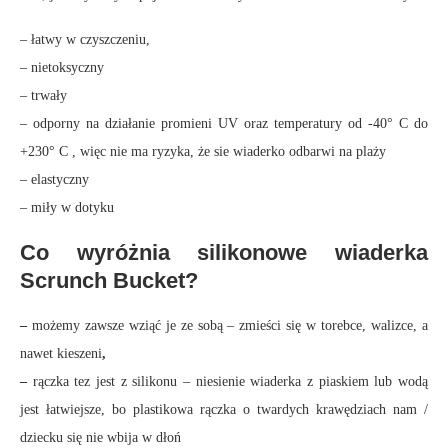
– łatwy w czyszczeniu,
– nietoksyczny
– trwały
– odporny na działanie promieni UV oraz temperatury od -40° C do
+230° C , więc nie ma ryzyka, że sie wiaderko odbarwi na plaży
– elastyczny
– miły w dotyku
Co wyróżnia silikonowe wiaderka
Scrunch Bucket?
–
możemy zawsze wziąć je ze sobą – zmieści się w torebce, walizce, a
nawet kieszeni
,
–
rączka tez jest z silikonu – niesienie wiaderka z piaskiem lub wodą
jest łatwiejsze, bo plastikowa rączka o twardych krawędziach nam /
dziecku się nie wbija w dłoń