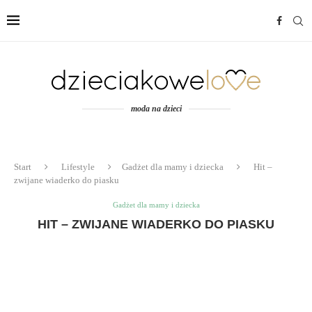
moda na dzieci
Start
Lifestyle
Gadżet dla mamy i dziecka
Hit –
zwijane wiaderko do piasku
Gadżet dla mamy i dziecka
HIT – ZWIJANE WIADERKO DO PIASKU