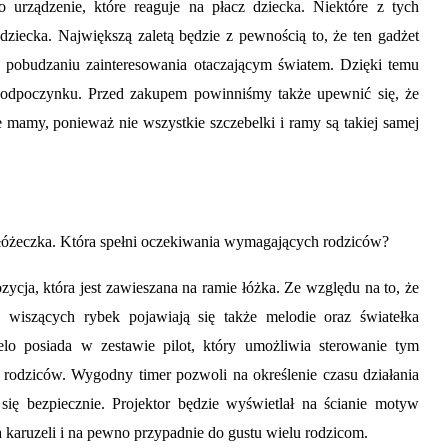
bo urządzenie, które reaguje na płacz dziecka. Niektóre z tych
ziecka. Największą zaletą będzie z pewnością to, że ten gadżet
 pobudzaniu zainteresowania otaczającym światem. Dzięki temu
i odpoczynku. Przed zakupem powinniśmy także upewnić się, że
mamy, ponieważ nie wszystkie szczebelki i ramy są takiej samej
 łóżeczka. Która spełni oczekiwania wymagających rodziców?
zycja, która jest zawieszana na ramie łóżka. Ze względu na to, że
, wiszących rybek pojawiają się także melodie oraz światełka
elo posiada w zestawie pilot, który umożliwia sterowanie tym
rodziców. Wygodny timer pozwoli na określenie czasu działania
się bezpiecznie. Projektor będzie wyświetlał na ścianie motyw
 karuzeli i na pewno przypadnie do gustu wielu rodzicom.