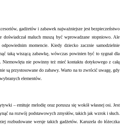
cesoriów, gadżetów i zabawek najważniejsze jest bezpieczeństwo
zie doświadczał maluch muszą być wprowadzane stopniowo. Ale
 odpowiednim momencie. Kiedy dziecko zacznie samodzielnie
tknąć taką wiszącą zabawkę, wówczas powinien być to sygnał dla
ka. Niemowlęta nie powinny też mieć kontaktu dotykowego z całą
 nie są przystosowane do zabawy. Warto na to zwrócić uwagę, gdy
ie wybranych elementów.
ytywki – emituje melodię oraz porusza się wokół własnej osi. Jest
łynąć na rozwój podstawowych zmysłów, takich jak wzrok i słuch.
dziej rozbudowane wersje takich gadżetów. Karuzela do łóżeczka