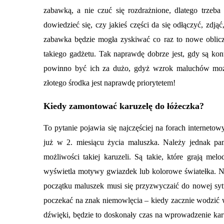
zabawką, a nie czuć się rozdrażnione, dlatego trze
dowiedzieć się, czy jakieś części da się odłączyć, zdją
zabawka będzie mogła zyskiwać co raz to nowe oblicz
takiego gadżetu. Tak naprawdę dobrze jest, gdy są ko
powinno być ich za dużo, gdyż wzrok maluchów może 
złotego środka jest naprawdę priorytetem!
Kiedy zamontować karuzelę do łóżeczka?
To pytanie pojawia się najczęściej na forach interne
już w 2. miesiącu życia maluszka. Należy jednak p
możliwości takiej karuzeli. Są takie, które grają mel
wyświetla motywy gwiazdek lub kolorowe światełka. N
początku maluszek musi się przyzwyczaić do nowej sytua
poczekać na znak niemowlęcia – kiedy zacznie wodzić 
dźwięki, będzie to doskonały czas na wprowadzenie karuz