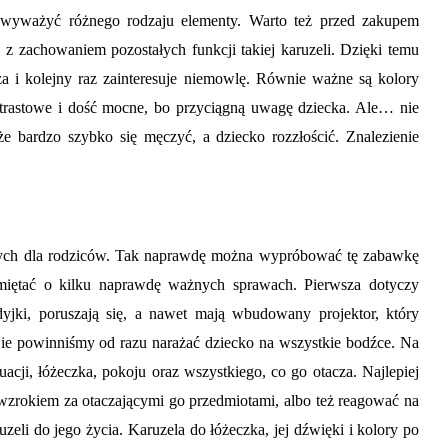
ba wyważyć różnego rodzaju elementy. Warto też przed zakupem
ć, z zachowaniem pozostałych funkcji takiej karuzeli. Dzięki temu
a i kolejny raz zainteresuje niemowlę. Równie ważne są kolory
ntrastowe i dość mocne, bo przyciągną uwagę dziecka. Ale… nie
bardzo szybko się męczyć, a dziecko rozzłościć. Znalezienie
towych dla rodziców. Tak naprawdę można wypróbować tę zabawkę
amiętać o kilku naprawdę ważnych sprawach. Pierwsza dotyczy
odyjki, poruszają się, a nawet mają wbudowany projektor, który
ie powinniśmy od razu narażać dziecko na wszystkie bodźce. Na
cji, łóżeczka, pokoju oraz wszystkiego, co go otacza. Najlepiej
wzrokiem za otaczającymi go przedmiotami, albo też reagować na
eli do jego życia. Karuzela do łóżeczka, jej dźwięki i kolory po