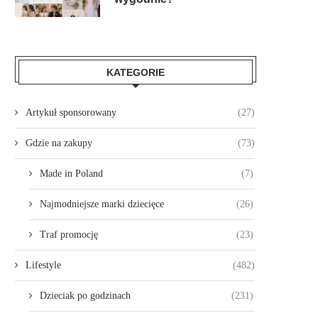
KATEGORIE
Artykuł sponsorowany
(27)
Gdzie na zakupy
(73)
Made in Poland
(7)
Najmodniejsze marki dziecięce
(26)
Traf promocję
(23)
Lifestyle
(482)
Dzieciak po godzinach
(231)