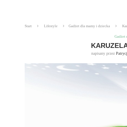
Start
Lifestyle
Gadżet dla mamy i dziecka
Ka
Gadżet 
KARUZELA
napisany przez
Patryc