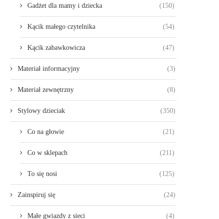
Gadżet dla mamy i dziecka
(150)
Kącik małego czytelnika
(54)
Kącik zabawkowicza
(47)
Materiał informacyjny
(3)
Materiał zewnętrzny
(8)
Stylowy dzieciak
(350)
Co na głowie
(21)
Co w sklepach
(211)
To się nosi
(125)
Zainspiruj się
(24)
Małe gwiazdy z sieci
(4)