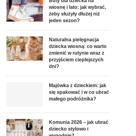
Buty dla dziecka na
wiosnę i lato: jak wybrać,
żeby służyły dłużej niż
jeden sezon?
Naturalna pielęgnacja
dziecka wiosną: co warto
zmienić w rutynie wraz z
przyjściem cieplejszych
dni?
Majówka z dzieckiem: jak
się spakować i w co ubrać
małego podróżnika?
Komunia 2026 – jak ubrać
dziecko stylowo i
wygodnie?