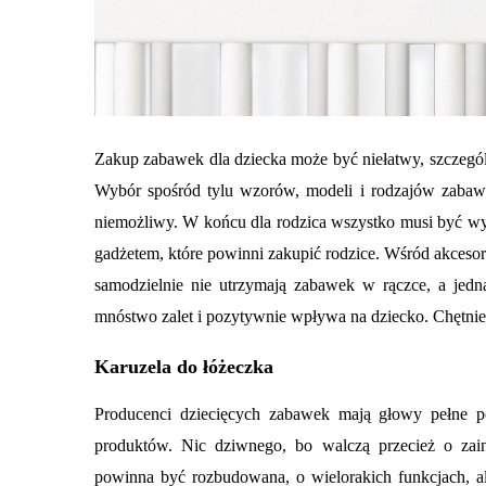
Zakup zabawek dla dziecka może być niełatwy, szczególn
Wybór spośród tylu wzorów, modeli i rodzajów zabawe
niemożliwy. W końcu dla rodzica wszystko musi być w
gadżetem, które powinni zakupić rodzice. Wśród akcesori
samodzielnie nie utrzymają zabawek w rączce, a jedn
mnóstwo zalet i pozytywnie wpływa na dziecko. Chętn
Karuzela do łóżeczka
Producenci dziecięcych zabawek mają głowy pełne p
produktów. Nic dziwnego, bo walczą przecież o zain
powinna być rozbudowana, o wielorakich funkcjach, al