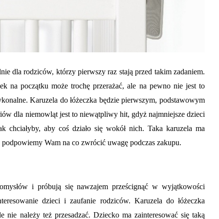
ie dla rodziców, którzy pierwszy raz stają przed takim zadaniem.
k na początku może trochę przerażać, ale na pewno nie jest to
ykonalne. Karuzela do łóżeczka będzie pierwszym, podstawowym
ów dla niemowląt jest to niewątpliwy hit, gdyż najmniejsze dzieci
ak chciałyby, aby coś działo się wokół nich. Taka karuzela ma
ie podpowiemy Wam na co zwrócić uwagę podczas zakupu.
omysłów i próbują się nawzajem prześcignąć w wyjątkowości
teresowanie dzieci i zaufanie rodziców. Karuzela do łóżeczka
e nie należy też przesadzać. Dziecko ma zainteresować się taką