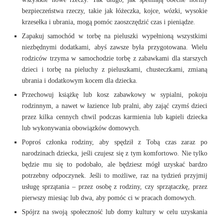
bezpieczeństwa rzeczy, takie jak łóżeczka, kojce, wózki, wysokie
krzesełka i ubrania, mogą pomóc zaoszczędzić czas i pieniądze.
Zapakuj samochód w torbę na pieluszki wypełnioną wszystkimi
niezbędnymi dodatkami, abyś zawsze była przygotowana. Wielu
rodziców trzyma w samochodzie torbę z zabawkami dla starszych
dzieci i torbę na pieluchy z pieluszkami, chusteczkami, zmianą
ubrania i dodatkowym kocem dla dziecka.
Przechowuj książkę lub kosz zabawkowy w sypialni, pokoju
rodzinnym, a nawet w łazience lub pralni, aby zająć czymś dzieci
przez kilka cennych chwil podczas karmienia lub kąpieli dziecka
lub wykonywania obowiązków domowych.
Poproś członka rodziny, aby spędził z Tobą czas zaraz po
narodzinach dziecka, jeśli czujesz się z tym komfortowo. Nie tylko
będzie mu się to podobało, ale będziesz mógł uzyskać bardzo
potrzebny odpoczynek. Jeśli to możliwe, raz na tydzień przyjmij
usługę sprzątania – przez osobę z rodziny, czy sprzątaczkę, przez
pierwszy miesiąc lub dwa, aby pomóc ci w pracach domowych.
Spójrz na swoją społeczność lub domy kultury w celu uzyskania