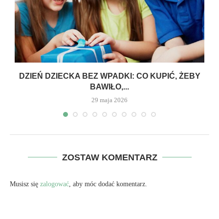
DZIEŃ DZIECKA BEZ WPADKI: CO KUPIĆ, ŻEBY
BAWIŁO,...
29 maja 2026
ZOSTAW KOMENTARZ
Musisz się
zalogować
, aby móc dodać komentarz.