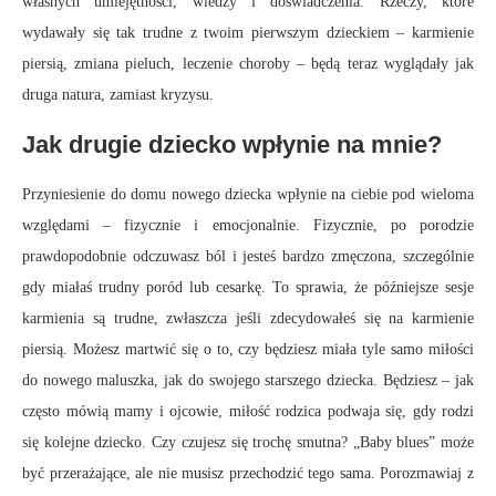
własnych umiejętności, wiedzy i doświadczenia. Rzeczy, które
wydawały się tak trudne z twoim pierwszym dzieckiem – karmienie
piersią, zmiana pieluch, leczenie choroby – będą teraz wyglądały jak
druga natura, zamiast kryzysu.
Jak drugie dziecko wpłynie na mnie?
Przyniesienie do domu nowego dziecka wpłynie na ciebie pod wieloma
względami – fizycznie i emocjonalnie. Fizycznie, po porodzie
prawdopodobnie odczuwasz ból i jesteś bardzo zmęczona, szczególnie
gdy miałaś trudny poród lub cesarkę. To sprawia, że ​​późniejsze sesje
karmienia są trudne, zwłaszcza jeśli zdecydowałeś się na karmienie
piersią. Możesz martwić się o to, czy będziesz miała tyle samo miłości
do nowego maluszka, jak do swojego starszego dziecka. Będziesz – jak
często mówią mamy i ojcowie, miłość rodzica podwaja się, gdy rodzi
się kolejne dziecko. Czy czujesz się trochę smutna? „Baby blues” może
być przerażające, ale nie musisz przechodzić tego sama. Porozmawiaj z