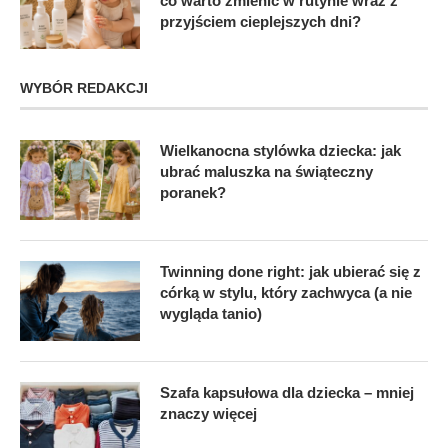
co warto zmienić w rutynie wraz z
przyjściem cieplejszych dni?
WYBÓR REDAKCJI
Wielkanocna stylówka dziecka: jak
ubrać maluszka na świąteczny
poranek?
Twinning done right: jak ubierać się z
córką w stylu, który zachwyca (a nie
wygląda tanio)
Szafa kapsułowa dla dziecka – mniej
znaczy więcej