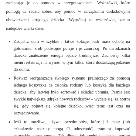
zachęcając je do pomocy w przygotowaniach. Wskazówki, które
pomogą Ci radzić sobie, aby pomóc w zarządzaniu dodatkowymi
obowiązkami drugiego dziecka. Wypróbuj te wskazówki, zanim
nadejdzie wielki dzień:
Zaopatrz dom w szybkie i łatwe kolacje. Jeśli masz ochotę na
gotowanie, zrób podwójne porcje i je zamrażaj. Po narodzinach
dziecka znalezienie energii będzie trudniejsze. Zachowaj kilka
menu restauracji na wynos, w tym kilka, które dostarczają jedzenie
do domu.
Rozważ reorganizację swojego systemu pralniczego za pomocą
jednego koszyczka na członka rodziny lub koszyka dla każdego
dziecka, aby łatwiej było sortować i składać ubrania. Pranie jest
zwykle największą udręką nowych rodziców – wydaje się, że potroi
się, gdy pojawi się kolejne dziecko, więc teraz jest czas na
przygotowanie.
Jeśli to możliwe, używaj przedmiotów, które już masz (lub
członkowie rodziny mogą Ci udostępnić), zamiast kupować
wszystkie nowe rzeczy. Tak długo, jak spełniają obecne normy