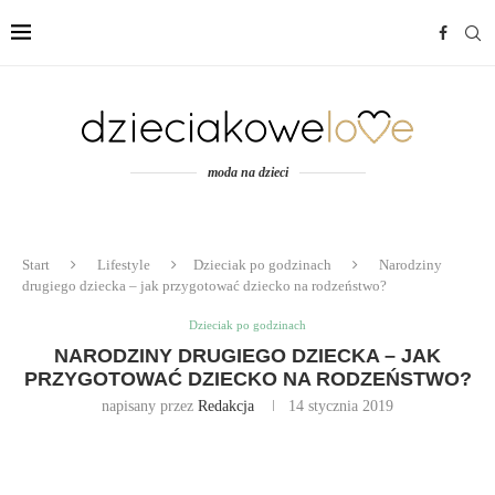
moda na dzieci
Start
Lifestyle
Dzieciak po godzinach
Narodziny
drugiego dziecka – jak przygotować dziecko na rodzeństwo?
Dzieciak po godzinach
NARODZINY DRUGIEGO DZIECKA – JAK
PRZYGOTOWAĆ DZIECKO NA RODZEŃSTWO?
napisany przez
Redakcja
14 stycznia 2019