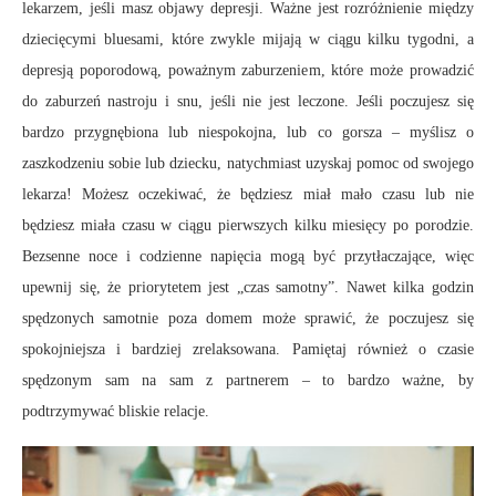
lekarzem, jeśli masz objawy depresji. Ważne jest rozróżnienie między
dziecięcymi bluesami, które zwykle mijają w ciągu kilku tygodni, a
depresją poporodową, poważnym zaburzeniem, które może prowadzić
do zaburzeń nastroju i snu, jeśli nie jest leczone. Jeśli poczujesz się
bardzo przygnębiona lub niespokojna, lub co gorsza – myślisz o
zaszkodzeniu sobie lub dziecku, natychmiast uzyskaj pomoc od swojego
lekarza! Możesz oczekiwać, że będziesz miał mało czasu lub nie
będziesz miała czasu w ciągu pierwszych kilku miesięcy po porodzie.
Bezsenne noce i codzienne napięcia mogą być przytłaczające, więc
upewnij się, że priorytetem jest „czas samotny”. Nawet kilka godzin
spędzonych samotnie poza domem może sprawić, że poczujesz się
spokojniejsza i bardziej zrelaksowana. Pamiętaj również o czasie
spędzonym sam na sam z partnerem – to bardzo ważne, by
podtrzymywać bliskie relacje.