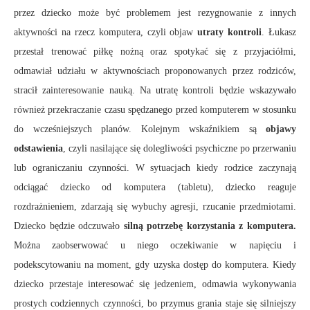
przez dziecko może być problemem jest rezygnowanie z innych
aktywności na rzecz komputera, czyli objaw
utraty kontroli
. Łukasz
przestał trenować piłkę nożną oraz spotykać się z przyjaciółmi,
odmawiał udziału w aktywnościach proponowanych przez rodziców,
stracił zainteresowanie nauką. Na utratę kontroli będzie wskazywało
również przekraczanie czasu spędzanego przed komputerem w stosunku
do wcześniejszych planów. Kolejnym wskaźnikiem są
objawy
odstawienia
, czyli nasilające się dolegliwości psychiczne po przerwaniu
lub ograniczaniu czynności. W sytuacjach kiedy rodzice zaczynają
odciągać dziecko od komputera (tabletu), dziecko reaguje
rozdrażnieniem, zdarzają się wybuchy agresji, rzucanie przedmiotami.
Dziecko będzie odczuwało
silną potrzebę korzystania z komputera.
Można zaobserwować u niego oczekiwanie w napięciu i
podekscytowaniu na moment, gdy uzyska dostęp do komputera. Kiedy
dziecko przestaje interesować się jedzeniem, odmawia wykonywania
prostych codziennych czynności, bo przymus grania staje się silniejszy