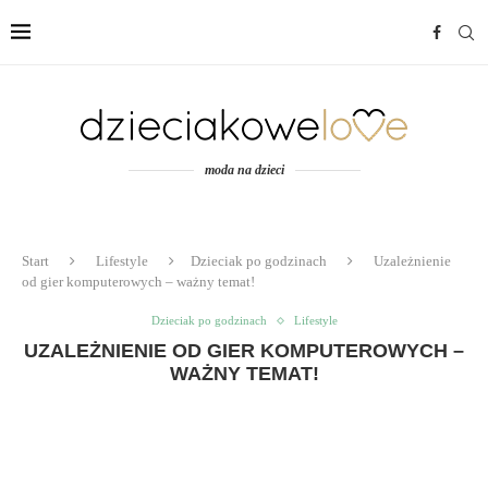
moda na dzieci
Start
Lifestyle
Dzieciak po godzinach
Uzależnienie
od gier komputerowych – ważny temat!
Dzieciak po godzinach
Lifestyle
UZALEŻNIENIE OD GIER KOMPUTEROWYCH –
WAŻNY TEMAT!