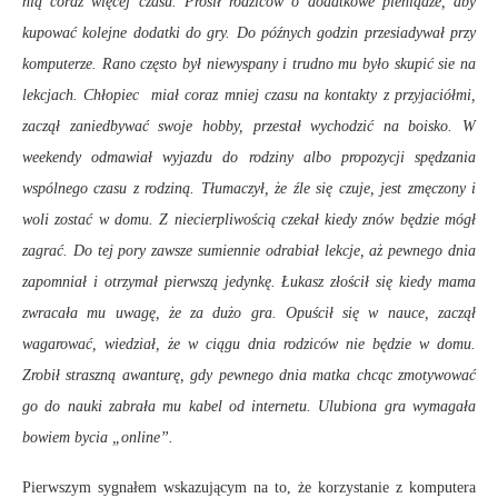
nią coraz więcej czasu. Prosił rodziców o dodatkowe pieniądze, aby
kupować kolejne dodatki do gry. Do późnych godzin przesiadywał przy
komputerze. Rano często był niewyspany i trudno mu było skupić sie na
lekcjach. Chłopiec miał coraz mniej czasu na kontakty z przyjaciółmi,
zaczął zaniedbywać swoje hobby, przestał wychodzić na boisko. W
weekendy odmawiał wyjazdu do rodziny albo propozycji spędzania
wspólnego czasu z rodziną. Tłumaczył, że źle się czuje, jest zmęczony i
woli zostać w domu. Z niecierpliwością czekał kiedy znów będzie mógł
zagrać. Do tej pory zawsze sumiennie odrabiał lekcje, aż pewnego dnia
zapomniał i otrzymał pierwszą jedynkę. Łukasz złościł się kiedy mama
zwracała mu uwagę, że za dużo gra. Opuścił się w nauce, zaczął
wagarować, wiedział, że w ciągu dnia rodziców nie będzie w domu.
Zrobił straszną awanturę, gdy pewnego dnia matka chcąc zmotywować
go do nauki zabrała mu kabel od internetu. Ulubiona gra wymagała
bowiem bycia „online”.
Pierwszym sygnałem wskazującym na to, że korzystanie z komputera