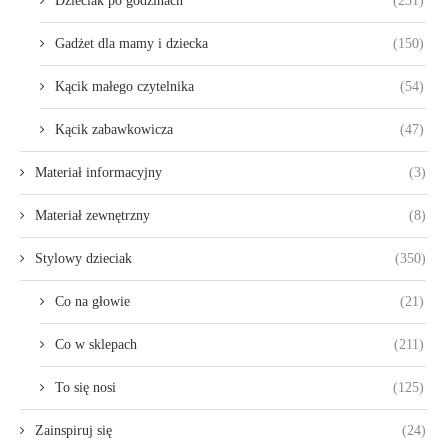
Dzieciak po godzinach
(231)
Gadżet dla mamy i dziecka
(150)
Kącik małego czytelnika
(54)
Kącik zabawkowicza
(47)
Materiał informacyjny
(3)
Materiał zewnętrzny
(8)
Stylowy dzieciak
(350)
Co na głowie
(21)
Co w sklepach
(211)
To się nosi
(125)
Zainspiruj się
(24)