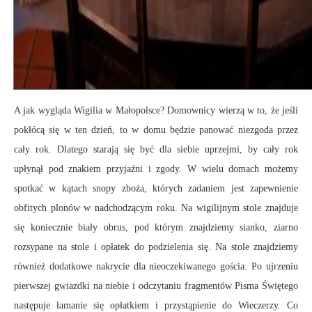
A jak wygląda Wigilia w Małopolsce? Domownicy wierzą w to, że jeśli
pokłócą się w ten dzień, to w domu będzie panować niezgoda przez
cały rok. Dlatego starają się być dla siebie uprzejmi, by cały rok
upłynął pod znakiem przyjaźni i zgody. W wielu domach możemy
spotkać w kątach snopy zboża, których zadaniem jest zapewnienie
obfitych plonów w nadchodzącym roku. Na wigilijnym stole znajduje
się koniecznie biały obrus, pod którym znajdziemy sianko, ziarno
rozsypane na stole i opłatek do podzielenia się. Na stole znajdziemy
również dodatkowe nakrycie dla nieoczekiwanego gościa. Po ujrzeniu
pierwszej gwiazdki na niebie i odczytaniu fragmentów Pisma Świętego
następuje łamanie się opłatkiem i przystąpienie do Wieczerzy. Co