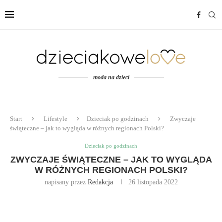
moda na dzieci
Start
Lifestyle
Dzieciak po godzinach
Zwyczaje
świąteczne – jak to wygląda w różnych regionach Polski?
Dzieciak po godzinach
ZWYCZAJE ŚWIĄTECZNE – JAK TO WYGLĄDA
W RÓŻNYCH REGIONACH POLSKI?
napisany przez
Redakcja
26 listopada 2022