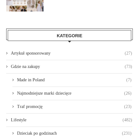
KATEGORIE
Artykuł sponsorowany
(27)
Gdzie na zakupy
(73)
Made in Poland
(7)
Najmodniejsze marki dziecięce
(26)
Traf promocję
(23)
Lifestyle
(482)
Dzieciak po godzinach
(231)