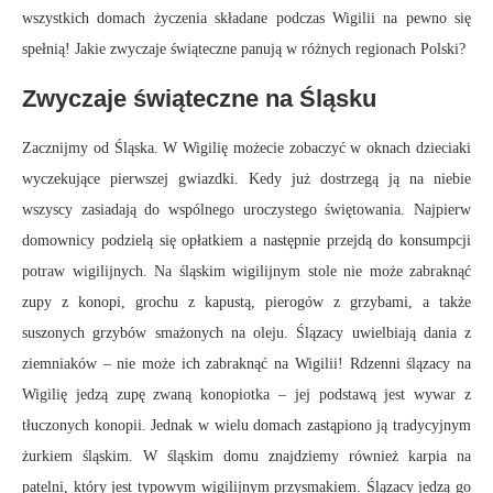
wszystkich domach życzenia składane podczas Wigilii na pewno się
spełnią! Jakie zwyczaje świąteczne panują w różnych regionach Polski?
Zwyczaje świąteczne na Śląsku
Zacznijmy od Śląska. W Wigilię możecie zobaczyć w oknach dzieciaki
wyczekujące pierwszej gwiazdki. Kedy już dostrzegą ją na niebie
wszyscy zasiadają do wspólnego uroczystego świętowania. Najpierw
domownicy podzielą się opłatkiem a następnie przejdą do konsumpcji
potraw wigilijnych. Na śląskim wigilijnym stole nie może zabraknąć
zupy z konopi, grochu z kapustą, pierogów z grzybami, a także
suszonych grzybów smażonych na oleju. Ślązacy uwielbiają dania z
ziemniaków – nie może ich zabraknąć na Wigilii! Rdzenni ślązacy na
Wigilię jedzą zupę zwaną konopiotka – jej podstawą jest wywar z
tłuczonych konopii. Jednak w wielu domach zastąpiono ją tradycyjnym
żurkiem śląskim. W śląskim domu znajdziemy również karpia na
patelni, który jest typowym wigilijnym przysmakiem. Ślązacy jedzą go