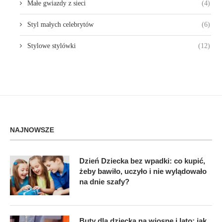
Małe gwiazdy z sieci
(4)
Styl małych celebrytów
(6)
Stylowe stylówki
(12)
NAJNOWSZE
Dzień Dziecka bez wpadki: co kupić,
żeby bawiło, uczyło i nie wylądowało
na dnie szafy?
Buty dla dziecka na wiosnę i lato: jak