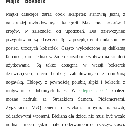
Majtki i bokserki
Majtki dziecięce zaraz obok skarpetek stanowią jedną z
najbardziej rozbudowanych kategorii. Mają moc kolorów i
krojów, w zależności od upodobań. Dla dziewczynek
przygotowane są klasyczne figi z przepięknymi dodatkami w
postaci uroczych kokardek. Często wykończone są delikatną
falbanką, która jednak w żaden sposób nie wpływa na komfort
użytkowania. Są także dostępne w wersji bokserek
dziewczęcych, nieco bardziej zabudowanych z obniżoną
nogawką. Chłopcy z pewnością polubią slipki i bokserki z
motywami z ulubionych bajek. W
sklepie 5.10.15
znaleźć
można nadruki ze Strażakiem Samem, Pidżamersami,
Zygzakiem McQueenem i wieloma innymi, naprawdę
odjazdowymi wzorami. Bielizna dla dzieci nie musi być wcale
nudna – niech będzie małym oderwaniem od rzeczywistości.