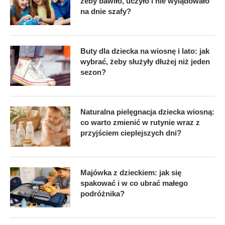
żeby bawiło, uczyło i nie wylądowało
na dnie szafy?
Buty dla dziecka na wiosnę i lato: jak
wybrać, żeby służyły dłużej niż jeden
sezon?
Naturalna pielęgnacja dziecka wiosną:
co warto zmienić w rutynie wraz z
przyjściem cieplejszych dni?
Majówka z dzieckiem: jak się
spakować i w co ubrać małego
podróżnika?