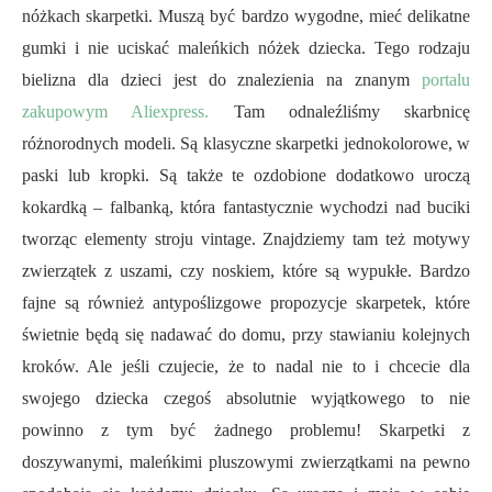
nóżkach skarpetki. Muszą być bardzo wygodne, mieć delikatne
gumki i nie uciskać maleńkich nóżek dziecka. Tego rodzaju
bielizna dla dzieci jest do znalezienia na znanym
portalu
zakupowym Aliexpress.
Tam odnaleźliśmy skarbnicę
różnorodnych modeli. Są klasyczne skarpetki jednokolorowe, w
paski lub kropki. Są także te ozdobione dodatkowo uroczą
kokardką – falbanką, która fantastycznie wychodzi nad buciki
tworząc elementy stroju vintage. Znajdziemy tam też motywy
zwierzątek z uszami, czy noskiem, które są wypukłe. Bardzo
fajne są również antypoślizgowe propozycje skarpetek, które
świetnie będą się nadawać do domu, przy stawianiu kolejnych
kroków. Ale jeśli czujecie, że to nadal nie to i chcecie dla
swojego dziecka czegoś absolutnie wyjątkowego to nie
powinno z tym być żadnego problemu! Skarpetki z
doszywanymi, maleńkimi pluszowymi zwierzątkami na pewno