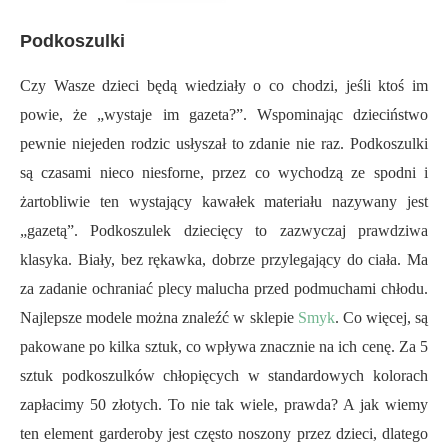
Podkoszulki
Czy Wasze dzieci będą wiedziały o co chodzi, jeśli ktoś im
powie, że „wystaje im gazeta?”. Wspominając dzieciństwo
pewnie niejeden rodzic usłyszał to zdanie nie raz. Podkoszulki
są czasami nieco niesforne, przez co wychodzą ze spodni i
żartobliwie ten wystający kawałek materiału nazywany jest
„gazetą”. Podkoszulek dziecięcy to zazwyczaj prawdziwa
klasyka. Biały, bez rękawka, dobrze przylegający do ciała. Ma
za zadanie ochraniać plecy malucha przed podmuchami chłodu.
Najlepsze modele można znaleźć w sklepie
Smyk
. Co więcej, są
pakowane po kilka sztuk, co wpływa znacznie na ich cenę. Za 5
sztuk podkoszulków chłopięcych w standardowych kolorach
zapłacimy 50 złotych. To nie tak wiele, prawda? A jak wiemy
ten element garderoby jest często noszony przez dzieci, dlatego