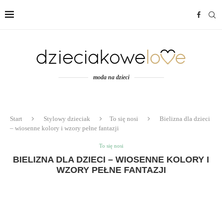
moda na dzieci
Start
Stylowy dzieciak
To się nosi
Bielizna dla dzieci
– wiosenne kolory i wzory pełne fantazji
To się nosi
BIELIZNA DLA DZIECI – WIOSENNE KOLORY I
WZORY PEŁNE FANTAZJI