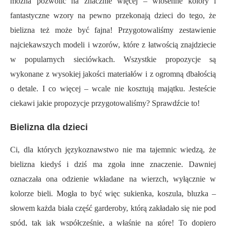
można pozwolić na znacznie więcej – wiosenne kolory i
fantastyczne wzory na pewno przekonają dzieci do tego, że
bielizna też może być fajna! Przygotowaliśmy zestawienie
najciekawszych modeli i wzorów, które z łatwością znajdziecie
w popularnych sieciówkach. Wszystkie propozycje są
wykonane z wysokiej jakości materiałów i z ogromną dbałością
o detale. I co więcej – wcale nie kosztują majątku. Jesteście
ciekawi jakie propozycje przygotowaliśmy? Sprawdźcie to!
Bielizna dla dzieci
Ci, dla których językoznawstwo nie ma tajemnic wiedzą, że
bielizna kiedyś i dziś ma zgoła inne znaczenie. Dawniej
oznaczała ona odzienie wkładane na wierzch, wyłącznie w
kolorze bieli. Mogła to być więc sukienka, koszula, bluzka –
słowem każda biała część garderoby, którą zakładało się nie pod
spód, tak jak współcześnie, a właśnie na górę! To dopiero