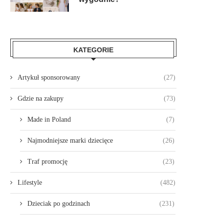
KATEGORIE
Artykuł sponsorowany
(27)
Gdzie na zakupy
(73)
Made in Poland
(7)
Najmodniejsze marki dziecięce
(26)
Traf promocję
(23)
Lifestyle
(482)
Dzieciak po godzinach
(231)