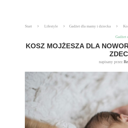
Start
Lifestyle
Gadżet dla mamy i dziecka
Ko
Gadżet 
KOSZ MOJŻESZA DLA NOWORO
ZDE
napisany przez
Re