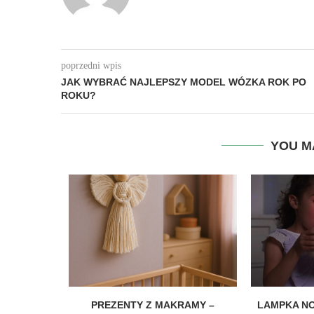
poprzedni wpis
JAK WYBRAĆ NAJLEPSZY MODEL WÓZKA ROK PO
ROKU?
YOU M
A DZIECKA
PREZENTY Z MAKRAMY –
LAMPKA NO