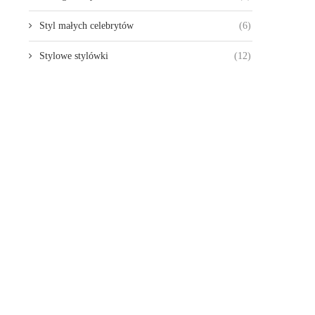
Styl małych celebrytów
(6)
Stylowe stylówki
(12)
PIERWSZY TELEFON
PREZENT DLA PRZYSZŁEJ 