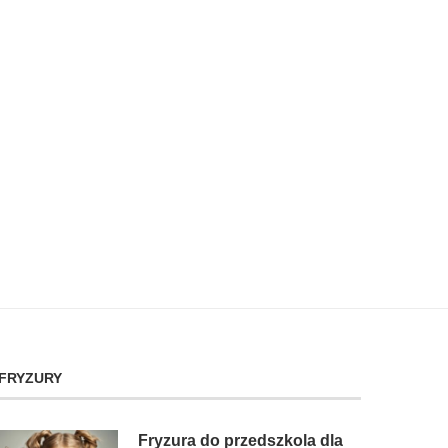
KOMÓRKOWY – KIEDY KUPIĆ
– CO PODAROWAĆ KOBIECIE
DZIECKU?
26 września 2024
21 listopada 2024
FRYZURY
Fryzura do przedszkola dla