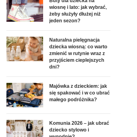
Buty dla dziecka na
wiosnę i lato: jak wybrać,
żeby służyły dłużej niż
jeden sezon?
Naturalna pielęgnacja
dziecka wiosną: co warto
zmienić w rutynie wraz z
przyjściem cieplejszych
dni?
Majówka z dzieckiem: jak
się spakować i w co ubrać
małego podróżnika?
Komunia 2026 – jak ubrać
dziecko stylowo i
wygodnie?