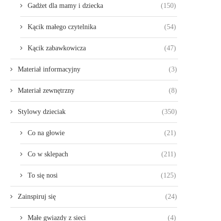
Gadżet dla mamy i dziecka
(150)
Kącik małego czytelnika
(54)
Kącik zabawkowicza
(47)
Materiał informacyjny
(3)
Materiał zewnętrzny
(8)
Stylowy dzieciak
(350)
Co na głowie
(21)
Co w sklepach
(211)
To się nosi
(125)
Zainspiruj się
(24)
Małe gwiazdy z sieci
(4)