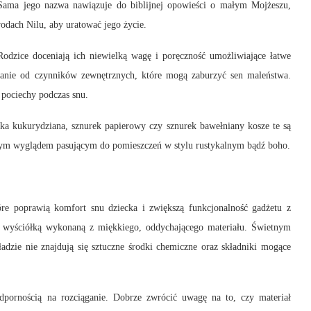
Sama jego nazwa nawiązuje do biblijnej opowieści o małym Mojżeszu,
wodach Nilu, aby uratować jego życie.
odzice doceniają ich niewielką wagę i poręczność umożliwiające łatwe
owanie od czynników zewnętrznych, które mogą zaburzyć sen maleństwa.
 pociechy podczas snu.
ska kukurydziana, sznurek papierowy czy sznurek bawełniany kosze te są
owym wyglądem pasującym do pomieszczeń w stylu rustykalnym bądź boho.
re poprawią komfort snu dziecka i zwiększą funkcjonalność gadżetu z
 wyściółką wykonaną z miękkiego, oddychającego materiału. Świetnym
adzie nie znajdują się sztuczne środki chemiczne oraz składniki mogące
odpornością na rozciąganie. Dobrze zwrócić uwagę na to, czy materiał