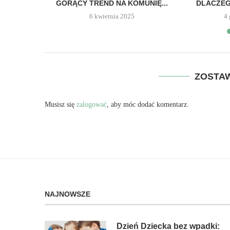
DNIA?
GORĄCY TREND NA KOMUNIĘ...
DLACZEG
6 kwietnia 2025
4
3
ZOSTA
Musisz się
zalogować
, aby móc dodać komentarz.
NAJNOWSZE
Dzień Dziecka bez wpadki: