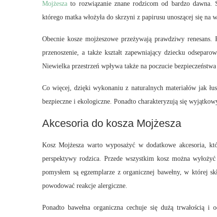
Mojżesza
to rozwiązanie znane rodzicom od bardzo dawna. 
którego matka włożyła do skrzyni z papirusu unoszącej się na 
Obecnie kosze mojżeszowe przeżywają prawdziwy renesans. R
przenoszenie, a także kształt zapewniający dziecku odsepar
Niewielka przestrzeń wpływa także na poczucie bezpieczeństwa
Co więcej, dzięki wykonaniu z naturalnych materiałów jak łu
bezpieczne i ekologiczne. Ponadto charakteryzują się wyjątk
Akcesoria do kosza Mojżesza
Kosz Mojżesza warto wyposażyć w dodatkowe akcesoria, któ
perspektywy rodzica. Przede wszystkim kosz można wyłożyć
pomysłem są egzemplarze z organicznej bawełny, w której skł
powodować reakcje alergiczne.
Ponadto bawełna organiczna cechuje się dużą trwałością i 