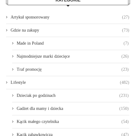
Artykuł sponsorowany
(27)
Gdzie na zakupy
(73)
Made in Poland
(7)
Najmodniejsze marki dziecięce
(26)
Traf promocję
(23)
Lifestyle
(482)
Dzieciak po godzinach
(231)
Gadżet dla mamy i dziecka
(150)
Kącik małego czytelnika
(54)
Kącik zabawkowicza
(47)