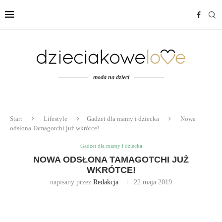
moda na dzieci
Start
Lifestyle
Gadżet dla mamy i dziecka
Nowa
odsłona Tamagotchi już wkrótce!
Gadżet dla mamy i dziecka
NOWA ODSŁONA TAMAGOTCHI JUŻ
WKRÓTCE!
napisany przez
Redakcja
22 maja 2019