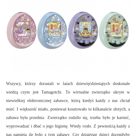
Wszyscy, którzy dorastali w latach dziewięćdziesiątych doskonale
wiedzą czym jest Tamagotchi. To wirtualne zwierzątko ukryte w
niewielkiej elektronicznej zabawce, którą kiedyś każdy z nas chciał
mieć. I większość miało, ponieważ kosztowało to kilkanaście złotych, a
zabawa była przednia. Zwierzątko rodziło się, trzeba było je karmić,
wyprowadzać i dbać o jego higienę. Wtedy rosło. Z pewnością każdy z
nas pamięta ile było z tym zabawy. Czy dzisiejsze dzieci doceniłyby