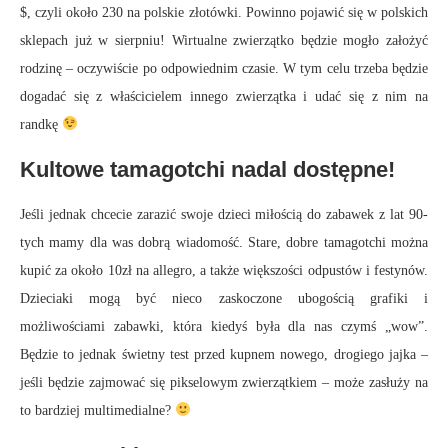
$, czyli około 230 na polskie złotówki. Powinno pojawić się w polskich
sklepach już w sierpniu! Wirtualne zwierzątko będzie mogło założyć
rodzinę – oczywiście po odpowiednim czasie. W tym celu trzeba będzie
dogadać się z właścicielem innego zwierzątka i udać się z nim na
randkę
Kultowe tamagotchi nadal dostępne!
Jeśli jednak chcecie zarazić swoje dzieci miłością do zabawek z lat 90-
tych mamy dla was dobrą wiadomość. Stare, dobre tamagotchi można
kupić za około 10zł na allegro, a także większości odpustów i festynów.
Dzieciaki mogą być nieco zaskoczone ubogością grafiki i
możliwościami zabawki, która kiedyś była dla nas czymś „wow”.
Będzie to jednak świetny test przed kupnem nowego, drogiego jajka –
jeśli będzie zajmować się pikselowym zwierzątkiem – może zasłuży na
to bardziej multimedialne?