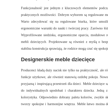
Funkcjonalność jest jednym z kluczowych elementów podcza
praktycznych możliwości. Dobrym wyborem są regulowane meble
Warto zdecydować się na regulowane biurka, które umożli
ergonomiczne warunki do nauki i twórczej pracy. Zarówno łóżk
Wyprofilowane siedziska, ergonomiczne oparcia, modułowe r
mebli dziecięcych. Projektowane są również z myślą o bezpi
stabilna konstrukcja sprawiają, że rodzice mogą czuć się spoko
Designerskie meble dziecięce
Producenci kładą duży nacisk nie tylko na praktyczność, ale r
funkcje użytkowe, ale również stanowią ozdobę pokoju. Now
przyjazną i inspirującą przestrzeń dla dzieci. Meble dziecięce
do indywidualnych upodobań i charakteru dziecka.
Jedną z
kolorystyka. Odpowiednio dobrany paleta kolorów, zwykle skup
tworzy spokojne i harmonijne wnętrza. Meble łatwo można do