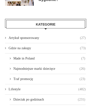
KATEGORIE
Artykuł sponsorowany
(27)
Gdzie na zakupy
(73)
Made in Poland
(7)
Najmodniejsze marki dziecięce
(26)
Traf promocję
(23)
Lifestyle
(482)
Dzieciak po godzinach
(231)