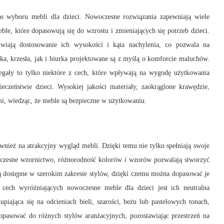
s wyboru mebli dla dzieci. Nowoczesne rozwiązania zapewniają wiele
, które dopasowują się do wzrostu i zmieniających się potrzeb dzieci.
wiają dostosowanie ich wysokości i kąta nachylenia, co pozwala na
a, krzesła, jak i biurka projektowane są z myślą o komforcie maluchów.
egały to tylko niektóre z cech, które wpływają na wygodę użytkowania
eczeństwie dzieci. Wysokiej jakości materiały, zaokrąglone krawędzie,
jni, wiedząc, że meble są bezpieczne w użytkowaniu.
ównież na atrakcyjny wygląd mebli. Dzięki temu nie tylko spełniają swoje
oczesne wzornictwo, różnorodność kolorów i wzorów pozwalają stworzyć
 są dostępne w szerokim zakresie stylów, dzięki czemu można dopasować je
 cech wyróżniających nowoczesne meble dla dzieci jest ich neutralna
iająca się na odcieniach bieli, szarości, beżu lub pastelowych tonach,
pasować do różnych stylów aranżacyjnych, pozostawiając przestrzeń na