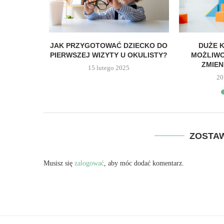
I NIE CHCĄ
JAK PRZYGOTOWAĆ DZIECKO DO
DUŻE K
.
PIERWSZEJ WIZYTY U OKULISTY?
MOŻLIWO
ZMIEN
4
15 lutego 2025
20
ZOSTA
Musisz się
zalogować
, aby móc dodać komentarz.