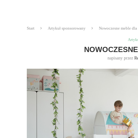
Start
Artykuł sponsorowany
Nowoczesne meble dla 
Artyk
NOWOCZESNE 
napisany przez
R