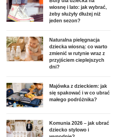
Buty dla dziecka na
wiosnę i lato: jak wybrać,
żeby służyły dłużej niż
jeden sezon?
Naturalna pielęgnacja
dziecka wiosną: co warto
zmienić w rutynie wraz z
przyjściem cieplejszych
dni?
Majówka z dzieckiem: jak
się spakować i w co ubrać
małego podróżnika?
Komunia 2026 – jak ubrać
dziecko stylowo i
wygodnie?