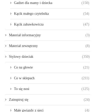
Gadżet dla mamy i dziecka
(150)
Kącik małego czytelnika
(54)
Kącik zabawkowicza
(47)
Materiał informacyjny
(3)
Materiał zewnętrzny
(8)
Stylowy dzieciak
(350)
Co na głowie
(21)
Co w sklepach
(211)
To się nosi
(125)
Zainspiruj się
(24)
Małe gwiazdy z sieci
(4)