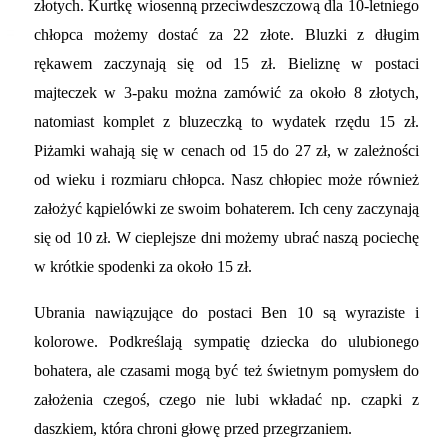
złotych. Kurtkę wiosenną przeciwdeszczową dla 10-letniego
chłopca możemy
dostać
za 22 złote. Bluzki z długim
rękawem zaczynają się od 15 zł. Bieliznę w postaci
majteczek w 3-paku można zamówić za około 8 złotych,
natomiast komplet z bluzeczką to wydatek rzędu 15 zł.
Piżamki wahają się w cenach od 15 do 27 zł, w zależności
od wieku i rozmiaru chłopca. Nasz chłopiec może również
założyć kąpielówki ze swoim bohaterem. Ich ceny zaczynają
się od 10 zł. W cieplejsze dni możemy ubrać naszą pociechę
w krótkie spodenki za około 15 zł.
Ubrania nawiązujące do postaci Ben 10 są wyraziste i
kolorowe. Podkreślają sympatię dziecka do ulubionego
bohatera, ale czasami mogą być też świetnym pomysłem do
założenia czegoś, czego nie lubi wkładać np. czapki z
daszkiem, która chroni głowę przed przegrzaniem.