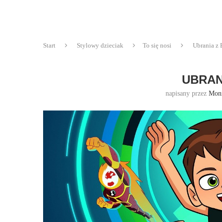
Start
Stylowy dzieciak
To się nosi
Ubrania z 
UBRAN
napisany przez
Mon