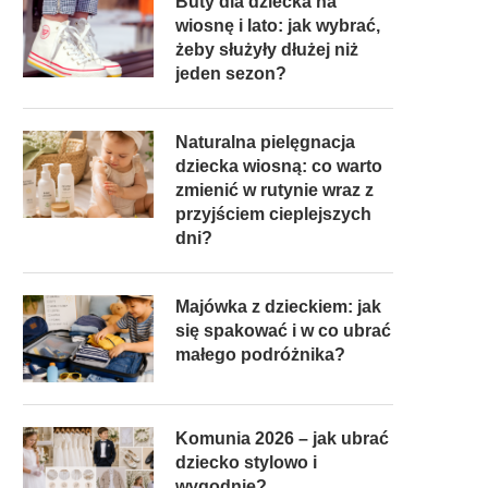
Buty dla dziecka na
wiosnę i lato: jak wybrać,
żeby służyły dłużej niż
jeden sezon?
Naturalna pielęgnacja
dziecka wiosną: co warto
zmienić w rutynie wraz z
przyjściem cieplejszych
dni?
Majówka z dzieckiem: jak
się spakować i w co ubrać
małego podróżnika?
Komunia 2026 – jak ubrać
dziecko stylowo i
wygodnie?