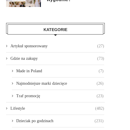
KATEGORIE
Artykuł sponsorowany
(27)
Gdzie na zakupy
(73)
Made in Poland
(7)
Najmodniejsze marki dziecięce
(26)
Traf promocję
(23)
Lifestyle
(482)
Dzieciak po godzinach
(231)