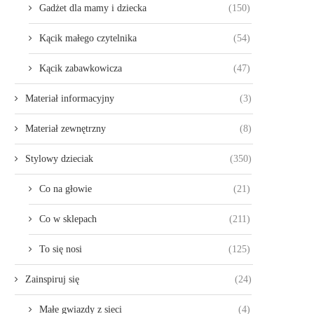
Gadżet dla mamy i dziecka
(150)
Kącik małego czytelnika
(54)
Kącik zabawkowicza
(47)
Materiał informacyjny
(3)
Materiał zewnętrzny
(8)
Stylowy dzieciak
(350)
Co na głowie
(21)
Co w sklepach
(211)
To się nosi
(125)
Zainspiruj się
(24)
Małe gwiazdy z sieci
(4)