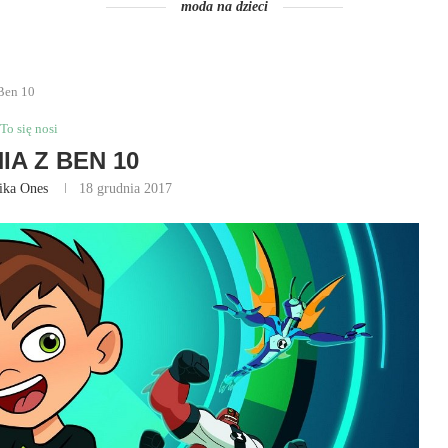
moda na dzieci
Ben 10
To się nosi
IA Z BEN 10
ika Ones
18 grudnia 2017