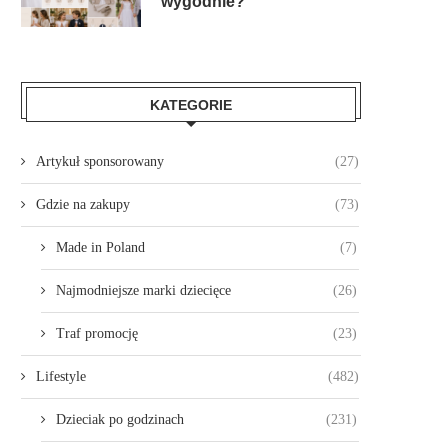
wygodnie?
KATEGORIE
Artykuł sponsorowany
(27)
Gdzie na zakupy
(73)
Made in Poland
(7)
Najmodniejsze marki dziecięce
(26)
Traf promocję
(23)
Lifestyle
(482)
Dzieciak po godzinach
(231)