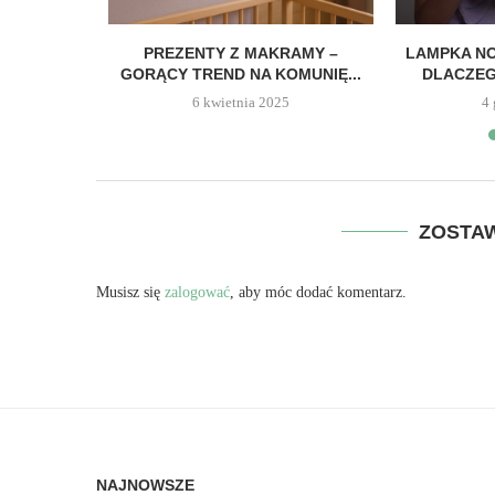
A DZIECKA
PREZENTY Z MAKRAMY –
LAMPKA NO
DNIA?
GORĄCY TREND NA KOMUNIĘ...
DLACZEG
6 kwietnia 2025
4
3
ZOSTA
Musisz się
zalogować
, aby móc dodać komentarz.
NAJNOWSZE