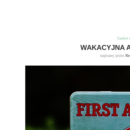
Gadżet 
WAKACYJNA A
napisany przez
Re