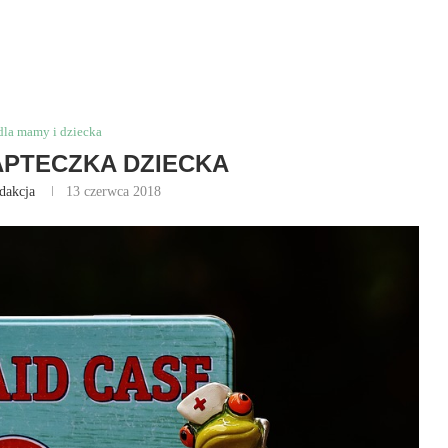
dla mamy i dziecka
PTECZKA DZIECKA
dakcja
13 czerwca 2018