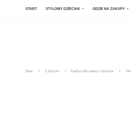
START
STYLOWY DZIECIAK
GDZIE NA ZAKUPY
Start
Lifestyle
Gadżet dla mamy i dziecka
Wa