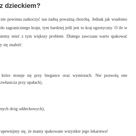
 z dzieckiem?
óż nie powinna zaskoczyć nas żadną poważną chorobą. Jednak jak wiadomo
do zagranicznego kraju, tym bardziej jeśli jest to kraj egzotyczny. O ile w
 możemy mieć z tym większy problem. Dlatego zawczasu warto spakować
 się znaleźć:
, które stosuje się przy biegunce oraz wymiotach. Nie pozwolą one
zwłaszcza przy upałach),
górnych dróg oddechowych),
zy upewnijmy się, że mamy spakowane wszystkie jego lekarstwa!