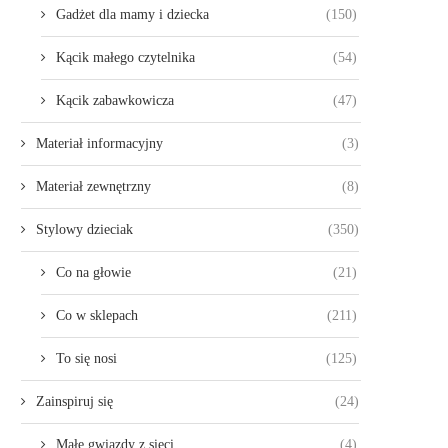
Gadżet dla mamy i dziecka
(150)
Kącik małego czytelnika
(54)
Kącik zabawkowicza
(47)
Materiał informacyjny
(3)
Materiał zewnętrzny
(8)
Stylowy dzieciak
(350)
Co na głowie
(21)
Co w sklepach
(211)
To się nosi
(125)
Zainspiruj się
(24)
Małe gwiazdy z sieci
(4)