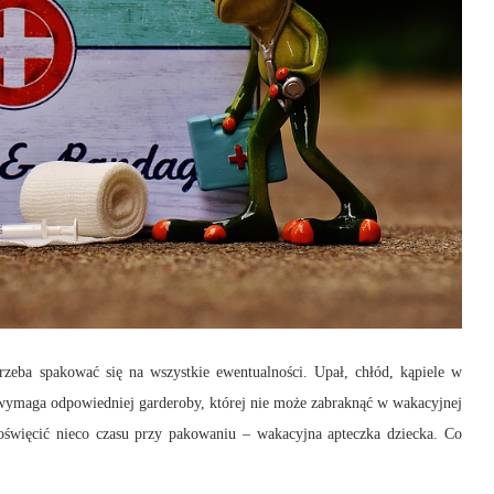
rzeba spakować się na wszystkie ewentualności. Upał, chłód, kąpiele w
wymaga odpowiedniej garderoby, której nie może zabraknąć w wakacyjnej
poświęcić nieco czasu przy pakowaniu – wakacyjna apteczka dziecka. Co