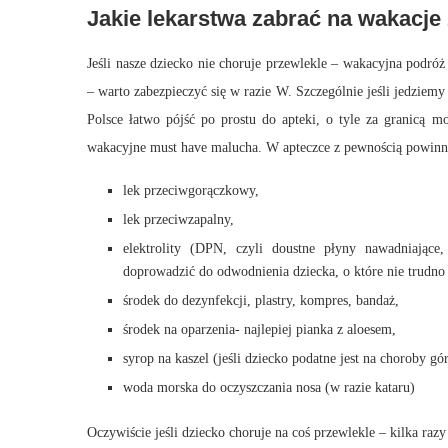
Jakie lekarstwa zabrać na wakacje
Jeśli nasze dziecko nie choruje przewlekle – wakacyjna podr
– warto zabezpieczyć się w razie W. Szczególnie jeśli jedziemy 
Polsce łatwo pójść po prostu do apteki, o tyle za granicą
wakacyjne must have malucha. W apteczce z pewnością powinny
lek przeciwgorączkowy,
lek przeciwzapalny,
elektrolity (DPN, czyli doustne płyny nawadniające
doprowadzić do odwodnienia dziecka, o które nie trudno 
środek do dezynfekcji, plastry, kompres, bandaż,
środek na oparzenia- najlepiej pianka z aloesem,
syrop na kaszel (jeśli dziecko podatne jest na choroby 
woda morska do oczyszczania nosa (w razie kataru)
Oczywiście jeśli dziecko choruje na coś przewlekle – kilka ra