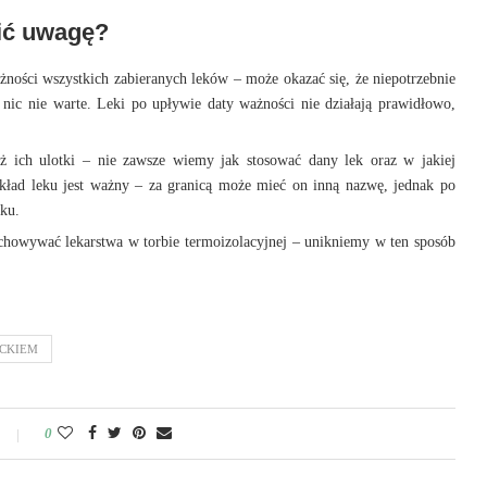
ić uwagę?
ności wszystkich zabieranych leków – może okazać się, że niepotrzebnie
 nic nie warte. Leki po upływie daty ważności nie działają prawidłowo,
 ich ulotki – nie zawsze wiemy jak stosować dany lek oraz w jakiej
kład leku jest ważny – za granicą może mieć on inną nazwę, jednak po
cku.
echowywać lekarstwa w torbie termoizolacyjnej – unikniemy w ten sposób
ECKIEM
0