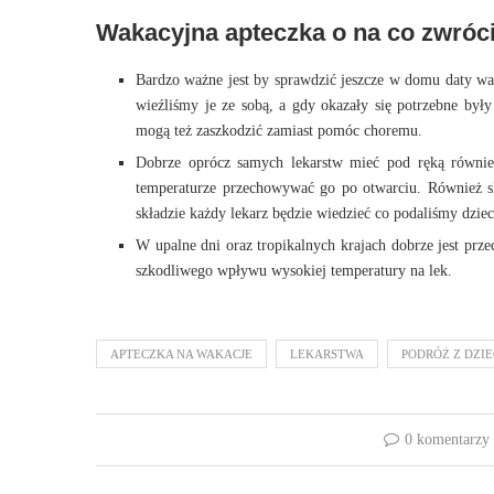
Wakacyjna apteczka o na co zwróc
Bardzo ważne jest by sprawdzić jeszcze w domu daty waż
wieźliśmy je ze sobą, a gdy okazały się potrzebne były
mogą też zaszkodzić zamiast pomóc choremu.
Dobrze oprócz samych lekarstw mieć pod ręką również
temperaturze przechowywać go po otwarciu. Również s
składzie każdy lekarz będzie wiedzieć co podaliśmy dzie
W upalne dni oraz tropikalnych krajach dobrze jest prz
szkodliwego wpływu wysokiej temperatury na lek.
APTECZKA NA WAKACJE
LEKARSTWA
PODRÓŻ Z DZI
0 komentarzy