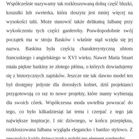
Współcześnie nazywamy tak rozkloszowaną dolną część bluzki,
koszulki lub sweterka, która doszyta jest mniej więcej na
wysokości talii. Może stanowić także delikatną falbanę przy
wykończeniu tych części garderoby. Prawdopodobnie swój
początek ma w stroju Basków i właśnie stąd wzięła się jej
nazwa. Baskina była częścią charakterystyczną ubioru
francuskiego i angielskiego w XVI wieku. Nawet Maria Stuart
miała piękne baskiny ze złotego płótna, o których dowiadujemy
się z historycznych zapisków. Jeszcze nie tak dawno model ten
był dostępny jedynie dla dorosłych kobiet, dziś projektanci
przygotowują co raz to nowe projekty, które mamy wybierają
dla swoich córek. Współczesna moda uwielbia powracać do
tego, co było kilkadziesiąt lat temu i czerpać z tego jak
największe inspiracje. I nic dziwnego, w końcu przepiękna,
rozkloszowana falbana wygląda elegancko i bardzo stylowo. Z
pewnością każda dziewczynka polubi ten element garderoby.