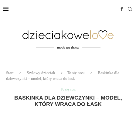
moda na dzieci
Start
Stylowy dzieciak
To się nosi
Baskinka dla
dziewczynki – model, który wraca do łask
To się nosi
BASKINKA DLA DZIEWCZYNKI – MODEL,
KTÓRY WRACA DO ŁASK