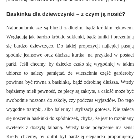
Baskinka dla dziewczynki – z czym ją nosić?
Najpopularniejsze są bluzki z długim, bądź krótkim rękawem.
Wyglądają jak bardzo krótkie sukienki, bądź tuniki i prezentują
się bardzo dziewczęco. Do takiej propozycji najlepiej pasują
spodnie jeansowe oraz dłuższa kurtka, na przykład w postaci
parki. Jeśli chcemy, by dziecko czuło się wygodniej w takim
ubiorze to należy pamiętać, że wierzchnia część garderoby
powinna być równa z baskinką, bądź odrobinę dłuższa. Wtedy
będziemy mieli pewność, że plecy są zakryte, a całość może być
swobodnie noszona do szkoły, czy podczas wyjazdów. Do tego
wygodne trampki, albo baleriny i stylizacja gotowa. Nie zaleca
się noszenia baskinki do spódniczek, chyba, że jest to rozpinany
sweterek z doszytą falbaną. Wtedy takie połączenie ma sens!
Kiedy chcemy, by outfit był bardziej elegancki proponujemy