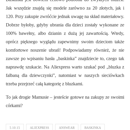
Jak wszędzie znajdą się modele zarówno za 20 złotych, jak i
120. Przy zakupie zwróćcie jednak uwagę na skład materiałowy.
Dobrze byłoby, gdyby ubrania dla dzieci zostały wykonane ze
100% bawełny, albo dzianin z dużą jej zawartością. Wtedy,
oprócz pięknego wyglądu zapewnimy swoim dzieciom także
komfortowe noszenie ubrań! Podpowiadamy również, że nie
zawsze po wpisaniu hasła „baskinka” znajdziecie to, czego tak
naprawdę szukacie. Na Aliexpress warto szukać pod „bluzka z
falbaną dla dziewczynki”, natomiast w naszych sieciówkach
trzeba przejrzeć całą kategorię z bluzkami.
To jak drogie Mamusie – jesteście gotowe na zakupy ze swoimi
córkami?
5.10.15
ALIEXPRESS
ANSWEAR
BASKINKA