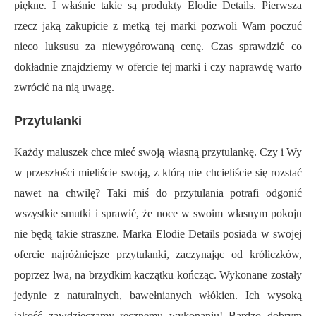
piękne. I właśnie takie są produkty Elodie Details. Pierwsza
rzecz jaką zakupicie z metką tej marki pozwoli Wam poczuć
nieco luksusu za niewygórowaną cenę. Czas sprawdzić co
dokładnie znajdziemy w ofercie tej marki i czy naprawdę warto
zwrócić na nią uwagę.
Przytulanki
Każdy maluszek chce mieć swoją własną przytulankę. Czy i Wy
w przeszłości mieliście swoją, z którą nie chcieliście się rozstać
nawet na chwilę? Taki miś do przytulania potrafi odgonić
wszystkie smutki i sprawić, że noce w swoim własnym pokoju
nie będą takie straszne. Marka Elodie Details posiada w swojej
ofercie najróżniejsze przytulanki, zaczynając od króliczków,
poprzez lwa, na brzydkim kaczątku kończąc. Wykonane zostały
jedynie z naturalnych, bawełnianych włókien. Ich wysoką
jakość zawdzięczamy ręcznemu wykonaniu! Bardzo dobrym