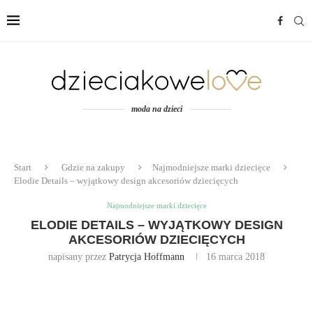
moda na dzieci
Start
Gdzie na zakupy
Najmodniejsze marki dziecięce
Elodie Details – wyjątkowy design akcesoriów dziecięcych
Najmodniejsze marki dziecięce
ELODIE DETAILS – WYJĄTKOWY DESIGN
AKCESORIÓW DZIECIĘCYCH
napisany przez
Patrycja Hoffmann
16 marca 2018