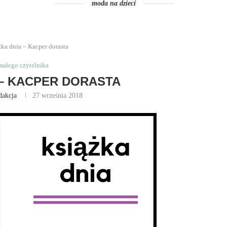
moda na dzieci
żka dnia – Kacper dorasta
małego czytelnika
 – KACPER DORASTA
dakcja
27 września 2018