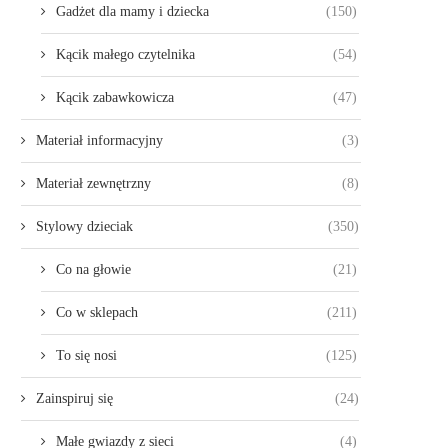
Gadżet dla mamy i dziecka
(150)
Kącik małego czytelnika
(54)
Kącik zabawkowicza
(47)
Materiał informacyjny
(3)
Materiał zewnętrzny
(8)
Stylowy dzieciak
(350)
Co na głowie
(21)
Co w sklepach
(211)
To się nosi
(125)
Zainspiruj się
(24)
Małe gwiazdy z sieci
(4)