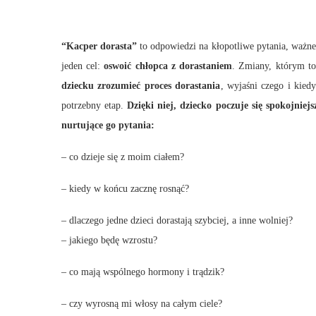
“Kacper dorasta”
to odpowiedzi na kłopotliwe pytania, ważne
jeden cel:
oswoić chłopca z dorastaniem
. Zmiany, którym to
dziecku zrozumieć proces dorastania
, wyjaśni czego i kied
potrzebny etap.
Dzięki niej, dziecko poczuje się spokojniejs
nurtujące go pytania:
– co dzieje się z moim ciałem?
– kiedy w końcu zacznę rosnąć?
– dlaczego jedne dzieci dorastają szybciej, a inne wolniej?
– jakiego będę wzrostu?
– co mają wspólnego hormony i trądzik?
– czy wyrosną mi włosy na całym ciele?