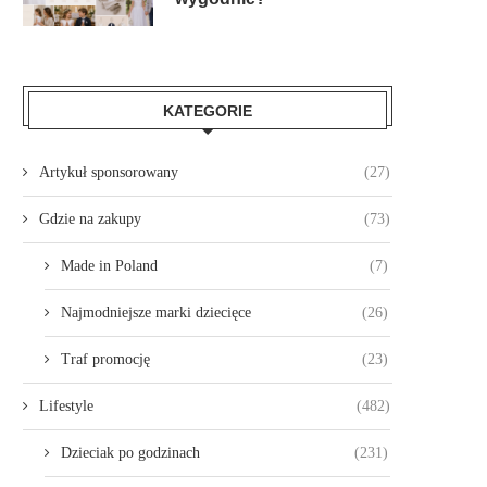
KATEGORIE
Artykuł sponsorowany
(27)
Gdzie na zakupy
(73)
Made in Poland
(7)
Najmodniejsze marki dziecięce
(26)
Traf promocję
(23)
Lifestyle
(482)
Dzieciak po godzinach
(231)