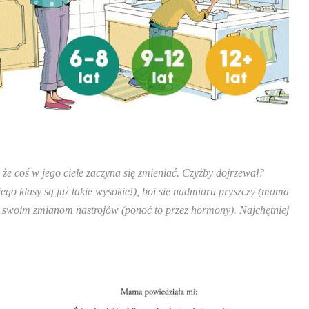
 że coś w jego ciele zaczyna się zmieniać. Czyżby dojrzewał?
 jego klasy są już takie wysokie!), boi się nadmiaru pryszczy (mama
ię swoim zmianom nastrojów (ponoć to przez hormony). Najchętniej