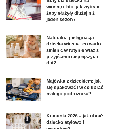
Buty dla dziecka na
wiosnę i lato: jak wybrać,
żeby służyły dłużej niż
jeden sezon?
Naturalna pielęgnacja
dziecka wiosną: co warto
zmienić w rutynie wraz z
przyjściem cieplejszych
dni?
Majówka z dzieckiem: jak
się spakować i w co ubrać
małego podróżnika?
Komunia 2026 – jak ubrać
dziecko stylowo i
wygodnie?