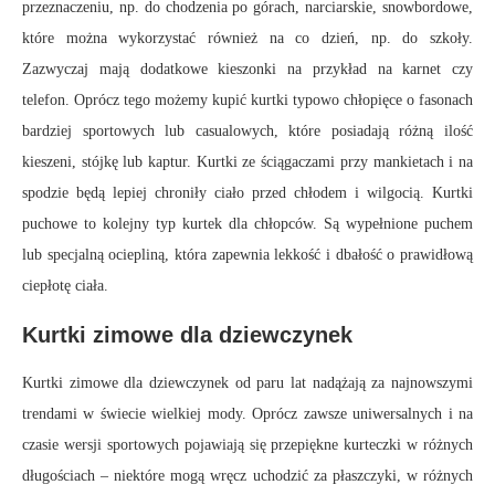
przeznaczeniu, np. do chodzenia po górach, narciarskie, snowbordowe,
które można wykorzystać również na co dzień, np. do szkoły.
Zazwyczaj mają dodatkowe kieszonki na przykład na karnet czy
telefon. Oprócz tego możemy kupić kurtki typowo chłopięce o fasonach
bardziej sportowych lub casualowych, które posiadają różną ilość
kieszeni, stójkę lub kaptur. Kurtki ze ściągaczami przy mankietach i na
spodzie będą lepiej chroniły ciało przed chłodem i wilgocią. Kurtki
puchowe to kolejny typ kurtek dla chłopców. Są wypełnione puchem
lub specjalną ociepliną, która zapewnia lekkość i dbałość o prawidłową
ciepłotę ciała.
Kurtki zimowe dla dziewczynek
Kurtki zimowe dla dziewczynek od paru lat nadążają za najnowszymi
trendami w świecie wielkiej mody. Oprócz zawsze uniwersalnych i na
czasie wersji sportowych pojawiają się przepiękne kurteczki w różnych
długościach – niektóre mogą wręcz uchodzić za płaszczyki, w różnych