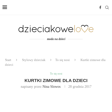
moda na dzieci
Start
Stylowy dzieciak
To się nosi
Kurtki zimowe dla
dzieci
To się nosi
KURTKI ZIMOWE DLA DZIECI
napisany przez
Nina Slowos
28 grudnia 2017