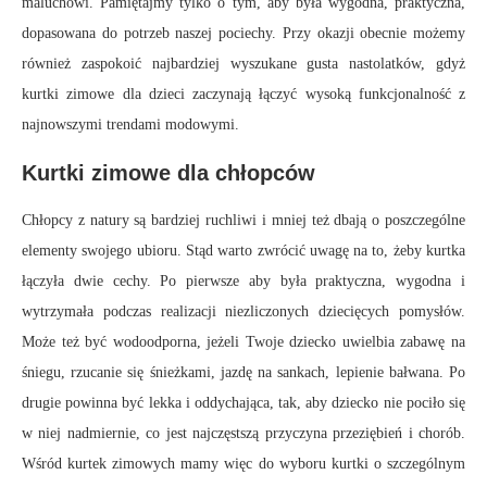
maluchowi. Pamiętajmy tylko o tym, aby była wygodna, praktyczna,
dopasowana do potrzeb naszej pociechy. Przy okazji obecnie możemy
również zaspokoić najbardziej wyszukane gusta nastolatków, gdyż
kurtki zimowe dla dzieci zaczynają łączyć wysoką funkcjonalność z
najnowszymi trendami modowymi.
Kurtki zimowe dla chłopców
Chłopcy z natury są bardziej ruchliwi i mniej też dbają o poszczególne
elementy swojego ubioru. Stąd warto zwrócić uwagę na to, żeby kurtka
łączyła dwie cechy. Po pierwsze aby była praktyczna, wygodna i
wytrzymała podczas realizacji niezliczonych dziecięcych pomysłów.
Może też być wodoodporna, jeżeli Twoje dziecko uwielbia zabawę na
śniegu, rzucanie się śnieżkami, jazdę na sankach, lepienie bałwana. Po
drugie powinna być lekka i oddychająca, tak, aby dziecko nie pociło się
w niej nadmiernie, co jest najczęstszą przyczyna przeziębień i chorób.
Wśród kurtek zimowych mamy więc do wyboru kurtki o szczególnym