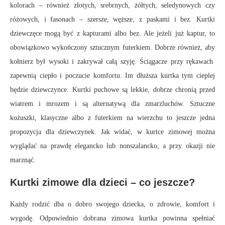
kolorach – również złotych, srebrnych, żółtych, seledynowych czy
różowych, i fasonach – szersze, węższe, z paskami i bez. Kurtki
dziewczęce mogą być z kapturami albo bez. Ale jeżeli już kaptur, to
obowiązkowo wykończony sztucznym futerkiem. Dobrze również, aby
kołnierz był wysoki i zakrywał całą szyję. Ściągacze przy rękawach
zapewnią ciepło i poczucie komfortu. Im dłuższa kurtka tym cieplej
będzie dziewczynce. Kurtki puchowe są lekkie, dobrze chronią przed
wiatrem i mrozem i są alternatywą dla zmarzluchów. Sztuczne
kożuszki, klasyczne albo z futerkiem na wierzchu to jeszcze jedna
propozycja dla dziewczynek. Jak widać, w kurtce zimowej można
wyglądać na prawdę elegancko lub nonszalancko, a przy okazji nie
marznąć.
Kurtki zimowe dla dzieci – co jeszcze?
Każdy rodzić dba o dobro swojego dziecka, o zdrowie, komfort i
wygodę. Odpowiednio dobrana zimowa kurtka powinna spełniać