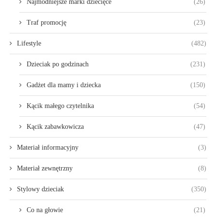
Najmodniejsze marki dziecięce
(26)
Traf promocję
(23)
Lifestyle
(482)
Dzieciak po godzinach
(231)
Gadżet dla mamy i dziecka
(150)
Kącik małego czytelnika
(54)
Kącik zabawkowicza
(47)
Materiał informacyjny
(3)
Materiał zewnętrzny
(8)
Stylowy dzieciak
(350)
Co na głowie
(21)