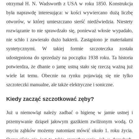
otrzymał H. N. Wadsworth z USA w roku 1850. Konstrukcja
była naprawdę interesująca: w kości wywiercano dużą liczbę
otworów, w której umieszczano sierść niedźwiedzia. Niestety
rozwiązanie to nie sprawdzało się, ponieważ włosie wypadało,
nie schło i zawierało dużo bakterii. Zastąpiono je materiałami
syntetycznymi. W takiej formie szczoteczka została
udostępniona do sprzedaży na początku 1938 roku. Ta historia
potwierdza, że dbanie o jamę ustną stało się rzeczą ważną już
wiele lat temu. Obecnie na rynku pojawiają się nie tylko
szczoteczki manualne, ale także elektryczne i soniczne.
Kiedy zacząć szczotkować zęby?
Już u niemowląt należy zadbać o higienę w jamie ustnej i
przemywanie dziąseł jałowym gazikiem zwilżonym wodą. O
myciu ząbków możemy natomiast mówić około 1. roku życia.