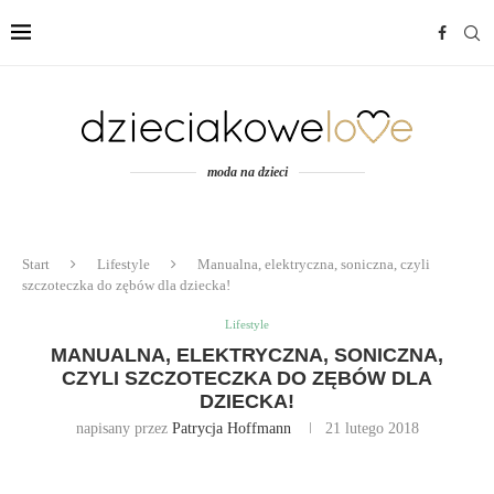
moda na dzieci
Start
Lifestyle
Manualna, elektryczna, soniczna, czyli
szczoteczka do zębów dla dziecka!
Lifestyle
MANUALNA, ELEKTRYCZNA, SONICZNA,
CZYLI SZCZOTECZKA DO ZĘBÓW DLA
DZIECKA!
napisany przez
Patrycja Hoffmann
21 lutego 2018